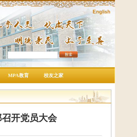
English
MPA教育
校友之家
部召开党员大会