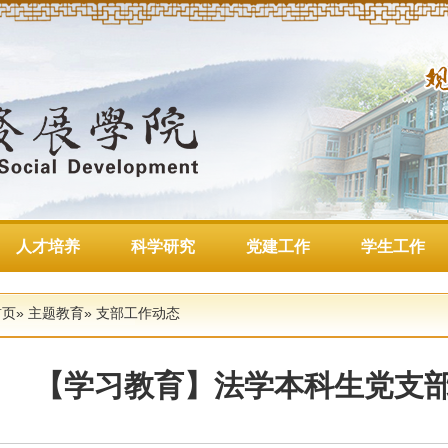
人才培养
科学研究
党建工作
学生工作
首页
»
主题教育
» 支部工作动态
【学习教育】法学本科生党支