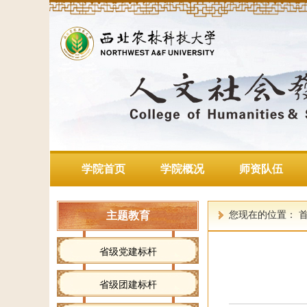
学院首页
学院概况
师资队伍
您现在的位置：
主题教育
省级党建标杆
省级团建标杆