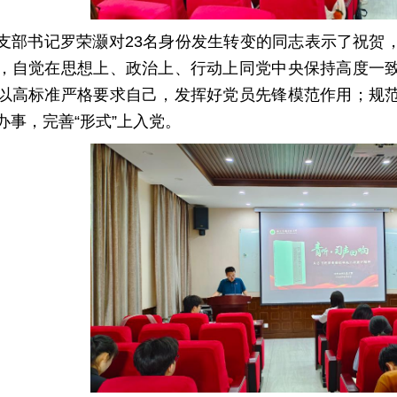
支部书记罗荣灏对23名身份发生转变的同志表示了祝贺
，自觉在思想上、政治上、行动上同党中央保持高度一
以高标准严格要求自己，发挥好党员先锋模范作用；规
办事，完善“形式”上入党。