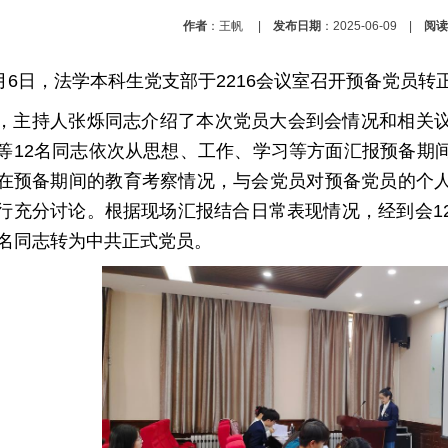
作者
：王帆 |
发布日期
：2025-06-09 |
阅读
年6月6日，法学本科生党支部于2216会议室召开预备党员
，主持人张烁同志介绍了本次党员大会到会情况和相关
等12名同志依次从思想、工作、学习等方面汇报预备期
在预备期间的教育考察情况，与会党员对预备党员的个
行充分讨论。根据现场汇报结合日常表现情况，经到会1
2名同志转为中共正式党员。