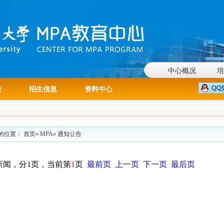
中心概况
培
量
招生信息
资料中心
的位置：
首页
»
MPA
» 通知公告
新闻，分1页，当前第
1
页
最前页
上一页
下一页
最后页