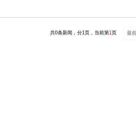
共0条新闻，分1页，当前第
1
页
最