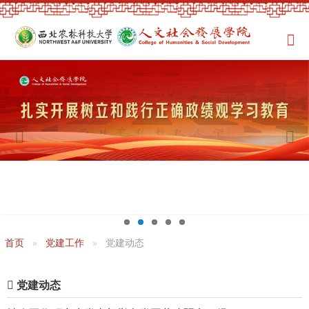
首页
党建工作
党建动态
党建动态