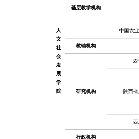
基层教学机构
人
中国农业
文
教辅机构
社
会
农
发
展
学
院
研究机构
陕西省
西
行政机构