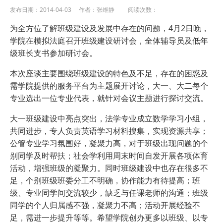
发布日期：2014-04-03 作者：张维静 阅读次数：
为全方位了解班级建设及发展中存在的问题，
4
月
2
日晚
，
学院在模拟法庭召开班级建设研讨会，全体辅导员及低年
级班长支书参加研讨会。
本次座谈主要围绕班级建设的特色及不足，存在的困惑及
需学院提供的服务平台为主题展开讨论，大一、大二每个
专业选出一位专业代表，就针对会议主题进行探讨交流。
大一班级建设中亮点突出，法学专业成立数学学习小组，
共同进步，专人负责英语学习材料搜集，实现资源共享；
公管专业学习氛围好，凝聚力高，对于班级出现问题的个
别同学及时帮扶；社会学利用周末时间自发开展各项体育
活动，增强班级的凝聚力。同时班级建设中也存在很多不
足，个别班级班委分工不明确，协作能力有待提高；班
级、专业同学间交流较少，缺乏与任课老师的沟通；班级
同学的个人归属感不强，凝聚力不高；活动开展经验不
足，需进一步提升等等。希望学院创办更多以班级、以专